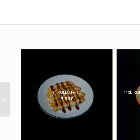
Productos relacionados
94.POLLO FRITO
110b.RO
103.TIRAS DE POLLO
5,50
€
FRITO