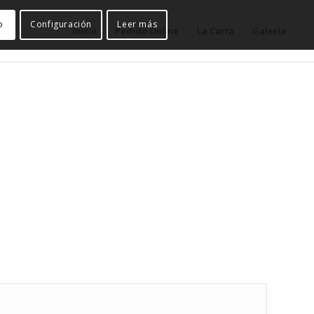
o
Configuración
Leer más
Inicio
Pedido Online
La Carta
Galería