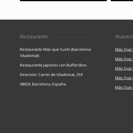
Restaurante:
Nuestro
Restaurante Más que Sushi (Barcelona-
Más Que 
Viladomat)
Más Que 
Restaurante Japónes con Buffet libre.
Más Que S
Dirección: Carrer de Viladomat, 259
Más Que 
08029, Barcelona, España
Más Que S