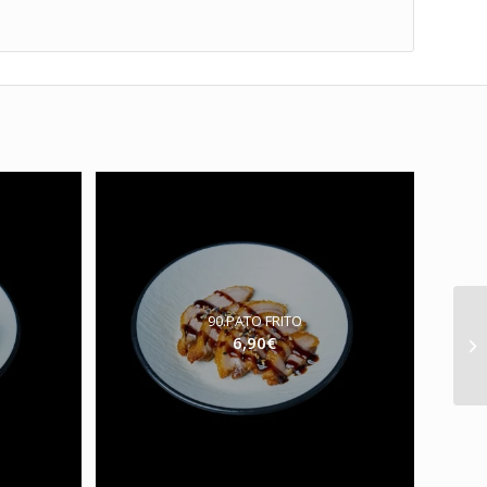
90.PATO FRITO
6,90
€