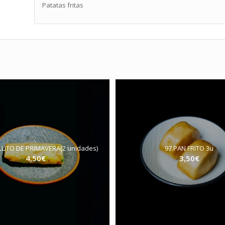
Patatas fritas
LLITO DE PRIMAVERA(2 unidades)
97.PAN FRITO 3u
4,50
€
3,50
€