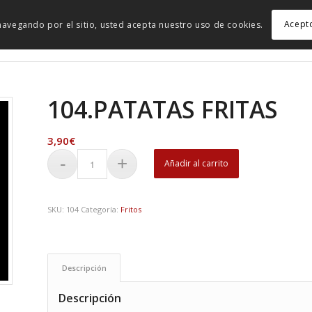
Acept
r navegando por el sitio, usted acepta nuestro uso de cookies.
104.PATATAS FRITAS
3,90
€
Añadir al carrito
SKU:
104
Categoría:
Fritos
Descripción
Descripción