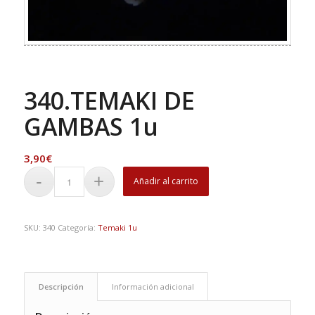
340.TEMAKI DE
GAMBAS 1u
3,90
€
Añadir al carrito
SKU:
340
Categoría:
Temaki 1u
Descripción
Información adicional