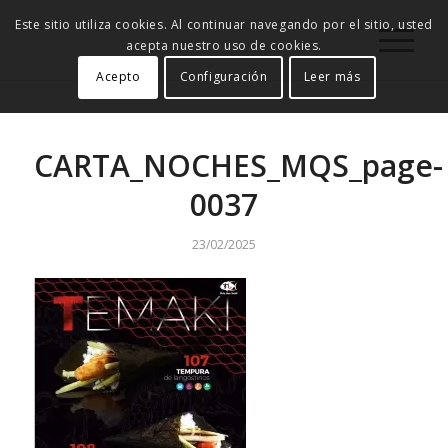
Este sitio utiliza cookies. Al continuar navegando por el sitio, usted
acepta nuestro uso de cookies.
Acepto
Configuración
Leer más
CARTA_NOCHES_MQS_page-
0037
23/02/2025