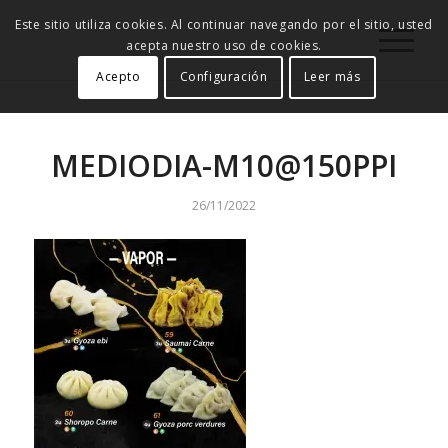
Este sitio utiliza cookies. Al continuar navegando por el sitio, usted
acepta nuestro uso de cookies.
Acepto
Configuración
Leer más
MEDIODIA-M10@150PPI
26/11/2022