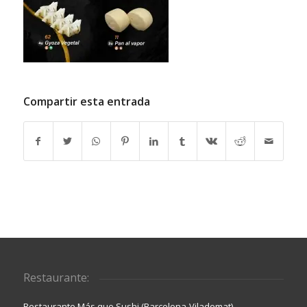
Compartir esta entrada
Restaurante:
Restaurante Más que Sushi (Barcelona-Viladomat)