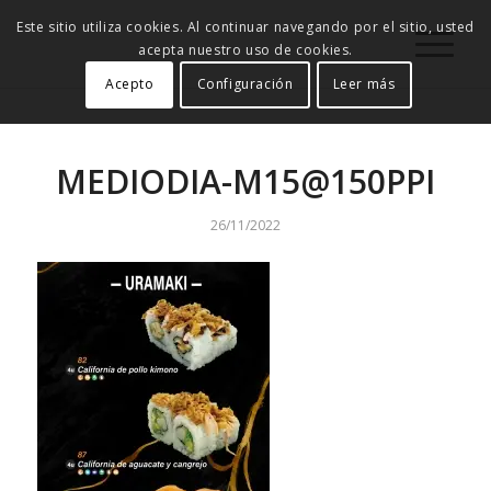
Este sitio utiliza cookies. Al continuar navegando por el sitio, usted
acepta nuestro uso de cookies.
Acepto
Configuración
Leer más
MEDIODIA-M15@150PPI
26/11/2022