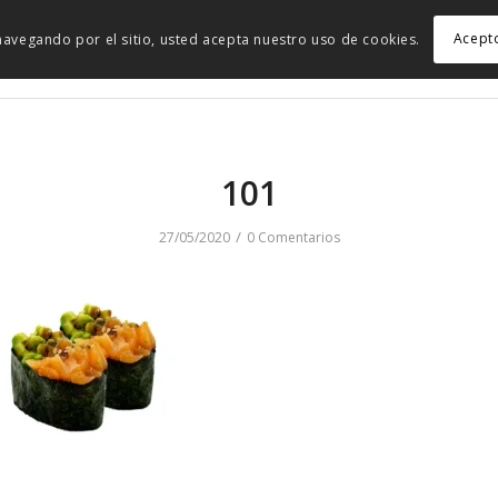
Acept
r navegando por el sitio, usted acepta nuestro uso de cookies.
101
/
27/05/2020
0 Comentarios