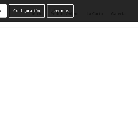
o
Configuración
Leer más
Inicio
Pedido Online
La Carta
Galería