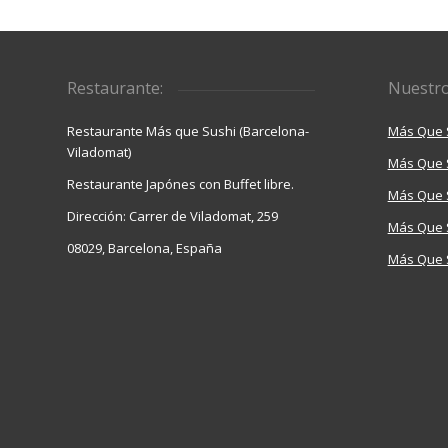
Restaurante:
Nuestro
Restaurante Más que Sushi (Barcelona-
Más Que 
Viladomat)
Más Que 
Restaurante Japónes con Buffet libre.
Más Que S
Dirección: Carrer de Viladomat, 259
Más Que 
08029, Barcelona, España
Más Que S