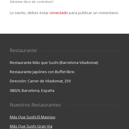
Siéntete libre de contribuir!
Lo siento, debes estar
conectado
para publicar un comentario.
Restaurante:
Restaurante Más que Sushi (Barcelona-Viladomat)
Restaurante Japónes con Buffet libre.
Dirección: Carrer de Viladomat, 259
08029, Barcelona, España
Nuestros Restaurantes:
Más Que Sushi El Masnou
Más Que Sushi Gran Via