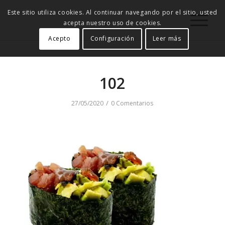
Este sitio utiliza cookies. Al continuar navegando por el sitio, usted
acepta nuestro uso de cookies.
Acepto
Configuración
Leer más
102
/
27/05/2020
0 Comentarios