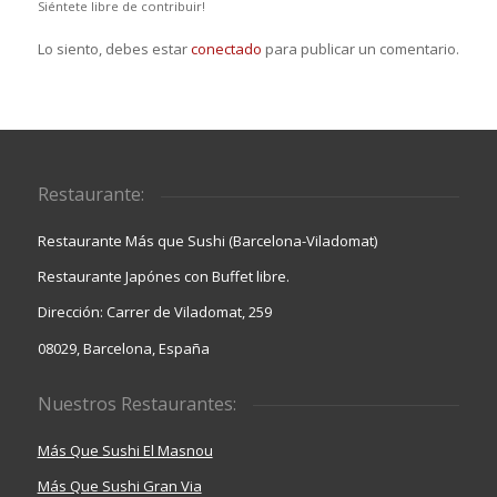
Siéntete libre de contribuir!
Lo siento, debes estar
conectado
para publicar un comentario.
Restaurante:
Restaurante Más que Sushi (Barcelona-Viladomat)
Restaurante Japónes con Buffet libre.
Dirección: Carrer de Viladomat, 259
08029, Barcelona, España
Nuestros Restaurantes:
Más Que Sushi El Masnou
Más Que Sushi Gran Via