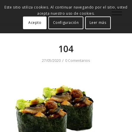
Este sitio utiliza cookies. Al continuar navegando por el sitio, usted
acepta nuestro uso de cookies.
Acepto
Configuración
Leer más
104
/
27/05/2020
0 Comentarios