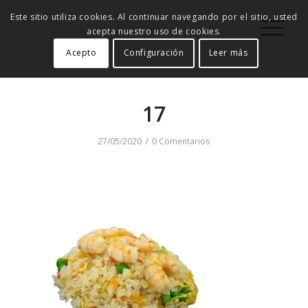
Este sitio utiliza cookies. Al continuar navegando por el sitio, usted
acepta nuestro uso de cookies.
Acepto
Configuración
Leer más
17
/
27/05/2020
0 Comentarios