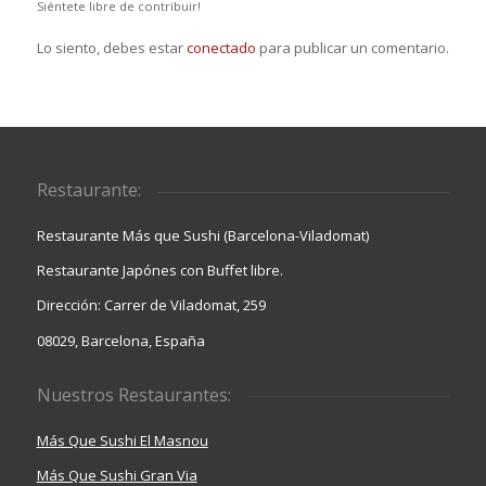
Siéntete libre de contribuir!
Lo siento, debes estar
conectado
para publicar un comentario.
Restaurante:
Restaurante Más que Sushi (Barcelona-Viladomat)
Restaurante Japónes con Buffet libre.
Dirección: Carrer de Viladomat, 259
08029, Barcelona, España
Nuestros Restaurantes:
Más Que Sushi El Masnou
Más Que Sushi Gran Via