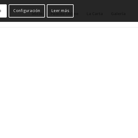
o
Configuración
Leer más
Inicio
Pedido Online
La Carta
Galería