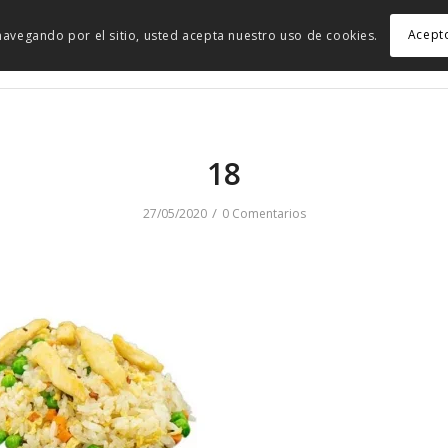
Acept
r navegando por el sitio, usted acepta nuestro uso de cookies.
18
/
27/05/2020
0 Comentarios