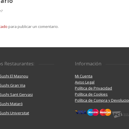
ario
n?
tado
para publicar un comentario.
s Restaurantes:
Información
Sushi El Masnou
Mi Cuenta
Aviso Legal
Sushi Gran Via
Política de Privacidad
Política de Cookies
ushi Sant Gervasi
Política de Compra y Devoluci
Sushi Mataró
ushi Universitat