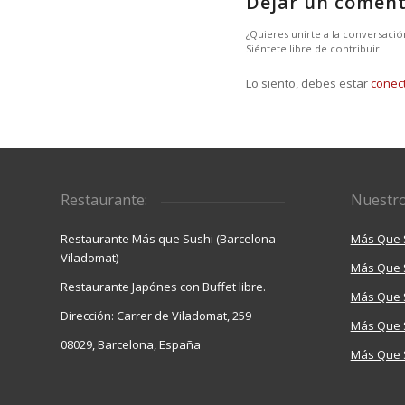
Dejar un coment
¿Quieres unirte a la conversació
Siéntete libre de contribuir!
Lo siento, debes estar
conec
Restaurante:
Nuestro
Restaurante Más que Sushi (Barcelona-
Más Que 
Viladomat)
Más Que 
Restaurante Japónes con Buffet libre.
Más Que S
Dirección: Carrer de Viladomat, 259
Más Que 
08029, Barcelona, España
Más Que S