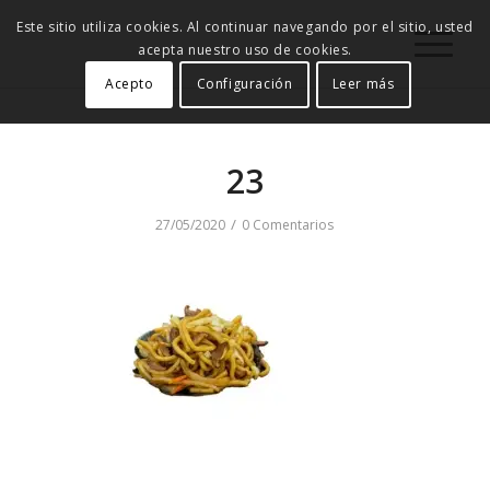
Este sitio utiliza cookies. Al continuar navegando por el sitio, usted
acepta nuestro uso de cookies.
Acepto
Configuración
Leer más
23
/
27/05/2020
0 Comentarios