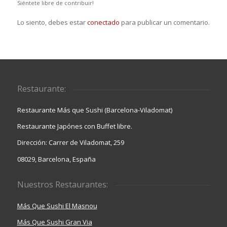
Siéntete libre de contribuir!
Lo siento, debes estar
conectado
para publicar un comentario.
Restaurante:
Restaurante Más que Sushi (Barcelona-Viladomat)
Restaurante Japónes con Buffet libre.
Dirección: Carrer de Viladomat, 259
08029, Barcelona, España
Nuestros Restaurantes:
Más Que Sushi El Masnou
Más Que Sushi Gran Via