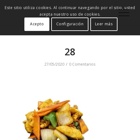
Este sitio utiliza cookies. Al continuar navegando por el sitio, usted
acepta nuestro uso de cookies.
Acepto
Configuración
Leer más
28
/
27/05/2020
0 Comentarios