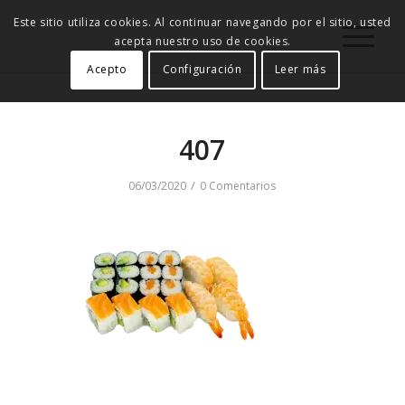
Este sitio utiliza cookies. Al continuar navegando por el sitio, usted
acepta nuestro uso de cookies.
Acepto
Configuración
Leer más
407
/
06/03/2020
0 Comentarios