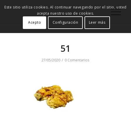
Este sitio utiliza cookies. Al continuar navegando por el sitio, usted
acepta nuestro uso de cookies.
Acepto
Configuración
Leer más
51
/
27/05/2020
0 Comentarios