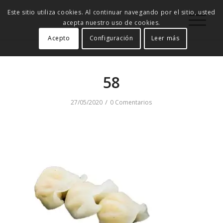
Este sitio utiliza cookies. Al continuar navegando por el sitio, usted
acepta nuestro uso de cookies.
Acepto
Configuración
Leer más
58
/
27/05/2020
0 Comentarios