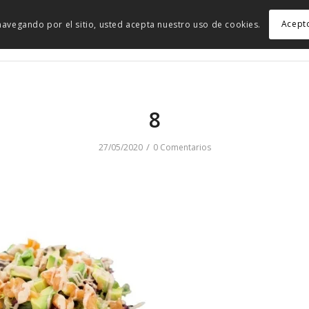
Acept
r navegando por el sitio, usted acepta nuestro uso de cookies.
8
/
27/05/2020
0 Comentarios