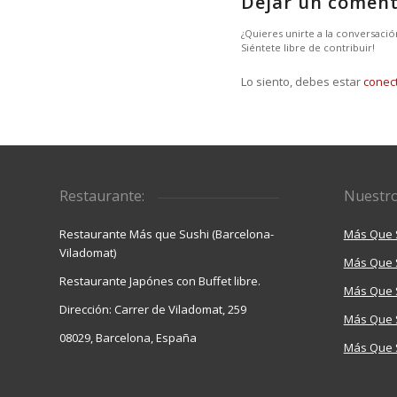
Dejar un coment
¿Quieres unirte a la conversació
Siéntete libre de contribuir!
Lo siento, debes estar
conec
Restaurante:
Nuestro
Restaurante Más que Sushi (Barcelona-
Más Que 
Viladomat)
Más Que 
Restaurante Japónes con Buffet libre.
Más Que S
Dirección: Carrer de Viladomat, 259
Más Que 
08029, Barcelona, España
Más Que S