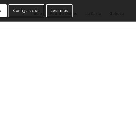
o
Configuración
Leer más
Inicio
Pedido Online
La Carta
Galería