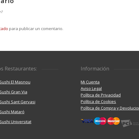
ario
n?
tado
para publicar un comentario.
s Restaurantes:
Información
Sushi El Masnou
Mi Cuenta
Aviso Legal
Sushi Gran Via
Política de Privacidad
Política de Cookies
ushi Sant Gervasi
Política de Compra y Devoluci
Sushi Mataró
ushi Universitat