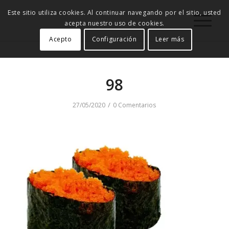
Este sitio utiliza cookies. Al continuar navegando por el sitio, usted
acepta nuestro uso de cookies.
Acepto
Configuración
Leer más
98
/
27/05/2020
0 Comentarios