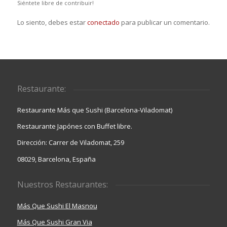
Siéntete libre de contribuir!
Lo siento, debes estar
conectado
para publicar un comentario.
Restaurante:
Restaurante Más que Sushi (Barcelona-Viladomat)
Restaurante Japónes con Buffet libre.
Dirección: Carrer de Viladomat, 259
08029, Barcelona, España
Nuestros Restaurantes:
Más Que Sushi El Masnou
Más Que Sushi Gran Via