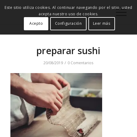
Este sitio utiliza cookies. Al continuar navegando por el sitio, usted
acepta nuestro uso de cookies.
Acepto
Configuración
Leer más
preparar sushi
/
20/08/2019
0 Comentarios