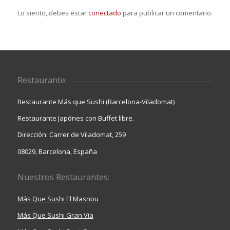
Lo siento, debes estar
conectado
para publicar un comentario.
Restaurante:
Restaurante Más que Sushi (Barcelona-Viladomat)
Restaurante Japónes con Buffet libre.
Dirección: Carrer de Viladomat, 259
08029, Barcelona, España
Nuestros Restaurantes:
Más Que Sushi El Masnou
Más Que Sushi Gran Via