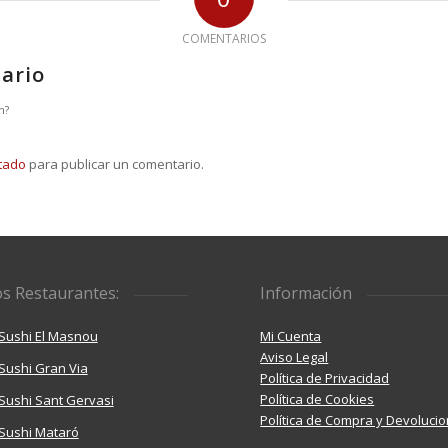
COMENTARIOS
ario
n?
tado
para publicar un comentario.
s Restaurantes:
Información
Sushi El Masnou
Mi Cuenta
Aviso Legal
Sushi Gran Via
Política de Privacidad
Política de Cookies
ushi Sant Gervasi
Política de Compra y Devoluci
Sushi Mataró