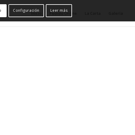
o
Configuración
Leer más
Inicio
Pedido Online
La Carta
Galería