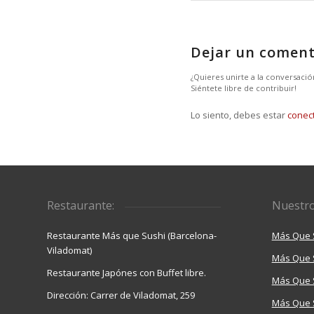
Dejar un coment
¿Quieres unirte a la conversació
Siéntete libre de contribuir!
Lo siento, debes estar
conec
Restaurante:
Nuestro
Restaurante Más que Sushi (Barcelona-
Más Que 
Viladomat)
Más Que 
Restaurante Japónes con Buffet libre.
Más Que S
Dirección: Carrer de Viladomat, 259
Más Que 