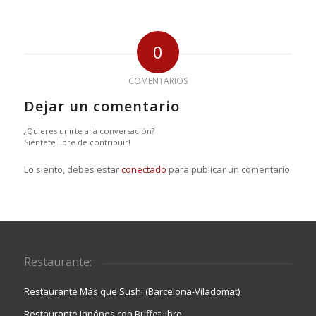
0
COMENTARIOS
Dejar un comentario
¿Quieres unirte a la conversación?
Siéntete libre de contribuir!
Lo siento, debes estar
conectado
para publicar un comentario.
Restaurante:
Restaurante Más que Sushi (Barcelona-Viladomat)
Restaurante Japónes con Buffet libre.